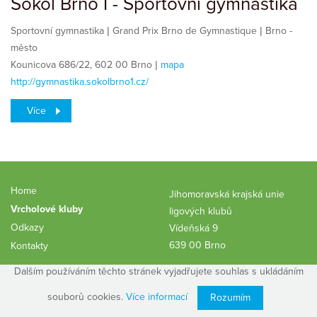
Sokol Brno I - Sportovní gymnastika
Sportovní gymnastika | Grand Prix Brno de Gymnastique | Brno -
město
Kounicova 686/22, 602 00 Brno |
mapa
http://gymnastika.sokolbrno1.cz/
Více
Home
Jihomoravská krajská unie
Vrcholové kluby
ligových klubů
Odkazy
Vídeňská 9
639 00 Brno
Kontakty
vrnak.cus@gmail.com
Dalším používáním těchto stránek vyjadřujete souhlas s ukládáním
souborů cookies.
Více informací
Rozumím