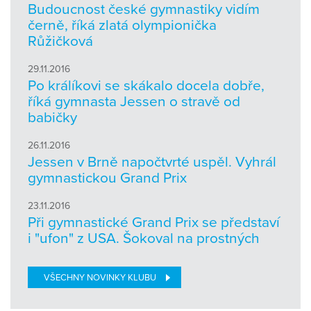
Budoucnost české gymnastiky vidím
černě, říká zlatá olympionička
Růžičková
29.11.2016
Po králíkovi se skákalo docela dobře,
říká gymnasta Jessen o stravě od
babičky
26.11.2016
Jessen v Brně napočtvrté uspěl. Vyhrál
gymnastickou Grand Prix
23.11.2016
Při gymnastické Grand Prix se představí
i "ufon" z USA. Šokoval na prostných
VŠECHNY NOVINKY KLUBU