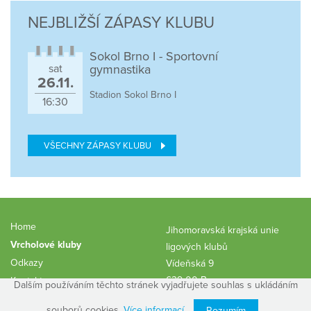
NEJBLIŽŠÍ ZÁPASY KLUBU
Sokol Brno I - Sportovní
sat
gymnastika
26.11.
Stadion Sokol Brno I
16:30
VŠECHNY ZÁPASY KLUBU
Home
Jihomoravská krajská unie
Vrcholové kluby
ligových klubů
Odkazy
Vídeňská 9
639 00 Brno
Kontakty
Dalším používáním těchto stránek vyjadřujete souhlas s ukládáním
vrnak.cus@gmail.com
souborů cookies.
Více informací
Rozumím