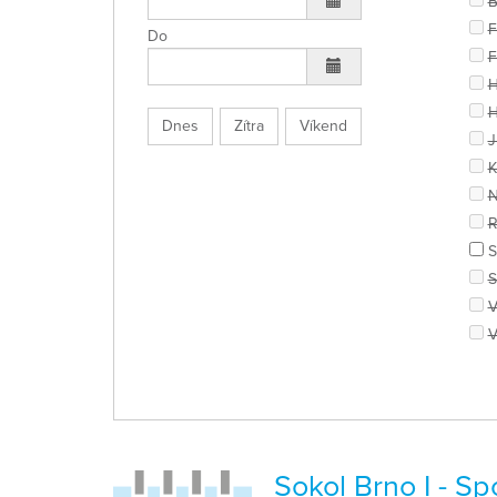
B
F
Do
F
H
H
Dnes
Zítra
Víkend
J
K
N
R
S
S
V
V
Sokol Brno I - S