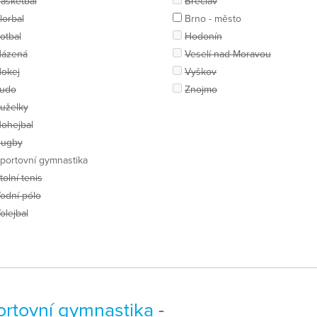
asketbal
Břeclav
lorbal
Brno - město
otbal
Hodonín
ázená
Veselí nad Moravou
okej
Vyškov
udo
Znojmo
uželky
ohejbal
ugby
portovní gymnastika
tolní tenis
odní pólo
olejbal
portovní gymnastika
-