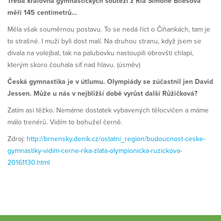
Třeba královna gymnastických soutěží z Ria Simone Bilesová
měří 145 centimetrů…
Měla však souměrnou postavu. To se nedá říct o Číňankách, tam je
to strašné. I muži byli dost malí. Na druhou stranu, když jsem se
dívala na volejbal, tak na palubovku nastoupili obrovští chlapi,
kterým skoro čouhala síť nad hlavu. (úsměv)
Česká gymnastika je v útlumu. Olympiády se zúčastnil jen David
Jessen. Může u nás v nejbližší době vyrůst další Růžičková?
Zatím asi těžko. Nemáme dostatek vybavených tělocvičen a máme
málo trenérů. Vidím to bohužel černě.
Zdroj:
http://brnensky.denik.cz/ostatni_region/budoucnost-ceske-
gymnastiky-vidim-cerne-rika-zlata-olympionicka-ruzickova-
20161130.html​