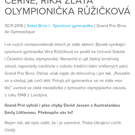
ČERNĚ, ŘÍKÁ ZLATÁ
OLYMPIONIČKA RŮŽIČKOVÁ
30.11.2016 |
Sokol Brno I - Sportovní gymnastika
| Grand Prix Brno
de Gymnastique
I ve svých osmaosmdesáti letech je stále aktivní. Bývalá vynikající
sportovní gymnastka Věra Růžičková se podílí na činnosti Sokola
i Českého klubu olympioniků. Nenechá si ujít žádný brněnský
závod, naposledy navštívila v sobotu tradiční klání smíšených párů
Grand Prix Brno. Občas však zajde do tělocvičny i jen tak. „Posadím
se a sleduji, jak cvičí děti. Pohyb při gymnastice se mi stále moc
líbí," usmívá se zlatá medailistka z týmového olympijského závodu
z roku 1948 z Londýna.
Grand Prix vyhrál i přes chyby David Jessen s Australankou
Emily Littleovou. Překvapilo vás to?
Nejen mě, ale bylo vidět, že i je samotné. Třeba Ukrajinci cvičili
čistěji.