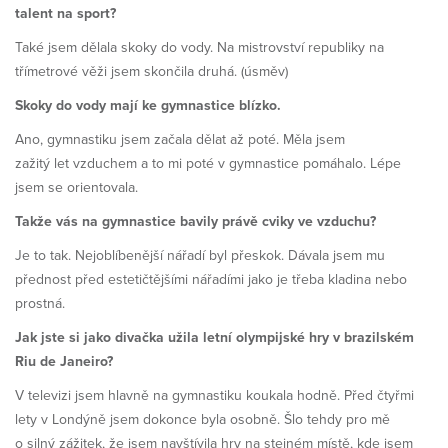
talent na sport?
Také jsem dělala skoky do vody. Na mistrovství republiky na
třímetrové věži jsem skončila druhá. (úsměv)
Skoky do vody mají ke gymnastice blízko.
Ano, gymnastiku jsem začala dělat až poté. Měla jsem
zažitý let vzduchem a to mi poté v gymnastice pomáhalo. Lépe
jsem se orientovala.
Takže vás na gymnastice bavily právě cviky ve vzduchu?
Je to tak. Nejoblíbenější nářadí byl přeskok. Dávala jsem mu
přednost před estetičtějšími nářadími jako je třeba kladina nebo
prostná.
Jak jste si jako divačka užila letní olympijské hry v brazilském
Riu de Janeiro?
V televizi jsem hlavně na gymnastiku koukala hodně. Před čtyřmi
lety v Londýně jsem dokonce byla osobně. Šlo tehdy pro mě
o silný zážitek, že jsem navštívila hry na stejném místě, kde jsem