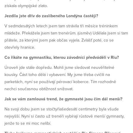
získala olympijské zlato.
Jezdila jste dřív do zaslíbeného Londýna častěji?
V sedmdesátých letech jsem tam strávila tři měsíce tréninkem
mládeže. Překážela jsem tam trenérům. (úsměv) Udělala jsem si tam
přátele, za kterými jsem pak občas vyjela. Zvlášť poté, co se
otevřely hranice.
Co říkáte na gymnastiku, kterou závodníci předváděli v Riu?
Úroveň jde stále dopředu. Mohli jsme sledovat neuvěřitelné
kousky. Část toho dělá i vybavení. My jsme třeba cvičili na
parketách, nyní se používají pérovací koberce. Tím rozhodně
nechci současnou obtížnost snižovat.
Jak se vám zamlouvá trend, že gymnasté jsou čím dál menší?
Na svoji dobu jsem se stočtyřiašedesáti centimetry byla všude
nejvyšší. Nyní si často už trenéři vybírají růstově menší gymnasty,
jenže to se mi moc nelíbí.