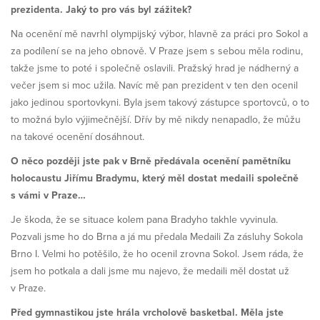
prezidenta. Jaký to pro vás byl zážitek?
Na ocenění mě navrhl olympijský výbor, hlavně za práci pro Sokol a
za podílení se na jeho obnově. V Praze jsem s sebou měla rodinu,
takže jsme to poté i společně oslavili. Pražský hrad je nádherný a
večer jsem si moc užila. Navíc mě pan prezident v ten den ocenil
jako jedinou sportovkyni. Byla jsem takový zástupce sportovců, o to
to možná bylo výjimečnější. Dřív by mě nikdy nenapadlo, že můžu
na takové ocenění dosáhnout.
O něco později jste pak v Brně předávala ocenění pamětníku
holocaustu Jiřímu Bradymu, který měl dostat medaili společně
s vámi v Praze…
Je škoda, že se situace kolem pana Bradyho takhle vyvinula.
Pozvali jsme ho do Brna a já mu předala Medaili Za zásluhy Sokola
Brno I. Velmi ho potěšilo, že ho ocenil zrovna Sokol. Jsem ráda, že
jsem ho potkala a dali jsme mu najevo, že medaili měl dostat už
v Praze.
Před gymnastikou jste hrála vrcholově basketbal. Měla jste