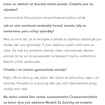
Letos se odehrál už dvacátý ročník závodu. Chyběla jste na
nějakém?
Jsem poctivá. Dosud jsem nevynechala ani jediný ročník.
Jak se vám zamlouvá neobvyklý formát závodu, kdy se
smíšenému páru sčítají výsledky?
Moc se mi to líbí. Je to nezvyklé a přináší to zajímavý zážitek jak pro
diváky, tak i pro gymnasty. Ti jsou většinou zvyklí cvičit sami za
sebe. Za mojí éry podobné závody vůbec neexistovaly. Musím
přiznat, že by se mi vystupování na takových trochu exhibičních
kláních určitě zamlouvalo.
Chodíte i na ostatní gymnastické závody?
Když v Brně něco je, tak přijdu. Ale občas do tělocvičny zajdu i na
tréninky. Posadím se a pozoruji děti, jak cvičí. Gymnastické prvky
sleduji moc ráda.
Na státní svátek Den vzniku samostatného Československého
na konci října jste obdržela Medaili Za Zásluhy od českého