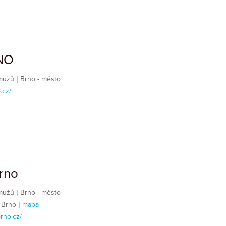
NO
 mužů | Brno - město
.cz/
rno
 mužů | Brno - město
 Brno |
mapa
rno.cz/