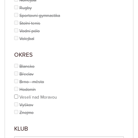
Nohejbal
Rugby
Sportovní gymnastika
Stolní tenis
Vodní pólo
Volejbal
OKRES
Blansko
Břeclav
Brno - město
Hodonín
Veselí nad Moravou
Vyškov
Znojmo
KLUB