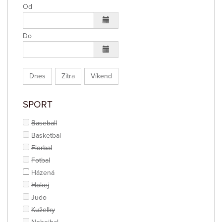
Od
Do
Dnes
Zítra
Víkend
SPORT
Baseball
Basketbal
Florbal
Fotbal
Házená
Hokej
Judo
Kuželky