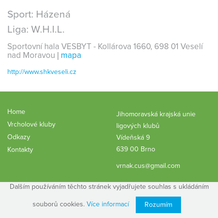
Sport:
Házená
Liga:
W.H.I.L.
Sportovní hala VESBYT - Kollárova 1660, 698 01 Veselí
nad Moravou |
mapa
http://www.shkveseli.cz
Home
Jihomoravská krajská unie
Vrcholové kluby
ligových klubů
Odkazy
Vídeňská 9
639 00 Brno
Kontakty
vrnak.cus@gmail.com
Dalším používáním těchto stránek vyjadřujete souhlas s ukládáním
souborů cookies.
Více informací
Rozumím