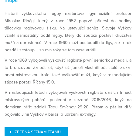
mapa
Historii vyškovského ragby nastartoval gymnaziální profesor
Miroslav Rinágl, který v roce 1952 poprvé přinesl do hodiny
tělocviku ragbyovou šišku. Na ustavující schůzi Slavoje Vyškov
vznikl samostatný oddíl ragby, který do soutěží postavil družstva
mužů a dorostenců. V roce 1960 muži postoupili do ligy, ale o rok
později sestoupili, za dva roky se tam zase vrátili.
V roce 1969 vybojovali vyškovští ragbisté první seniorkou medaili, a
to bronzovou. Za pět let, když už junioři vlastnili pět titulů, získali
první mistrovskou trofej také vyškovští muži, když v rozhodujícím
zápase porazil Říčany 15:0.
V následujících letech vybojovali vyškovští ragbisté dalších třináct
mistrovských pohárů, poslední v sezoně 2015/2016, když na
domácím hřišti zdolali Tatru Smíchov 29:20. Přitom o pět let dřív
bojovalo Jimi Vyškov v baráži o udržení extraligy.
ZPĚT NA SEZNAM TEAMŮ