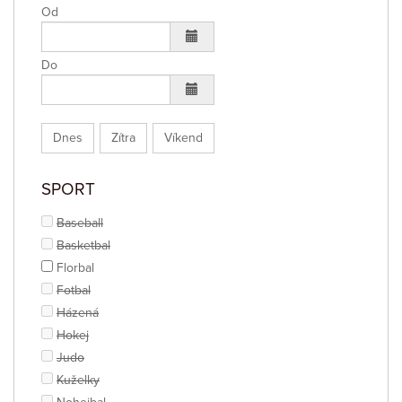
Od
Do
Dnes
Zítra
Víkend
SPORT
Baseball
Basketbal
Florbal
Fotbal
Házená
Hokej
Judo
Kuželky