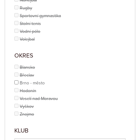
Nohejbal
Rugby
Sportovní gymnastika
Stolní tenis
Vodní pólo
Volejbal
OKRES
Blansko
Břeclav
Brno - město
Hodonín
Veselí nad Moravou
Vyškov
Znojmo
KLUB