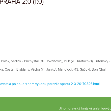
RAHA 2:0 (1:0)
- Polák, Sedlák - Přichystal (70. Jovanovič), Pilík (76. Kratochvíl), Lutonský
a, Costa - Biabiany, Vácha (71. Janko), Mandjeck (43. Sáček), Ben Chaim - 
-povstala-po-soudrznem-vykonu-porazila-spartu-2-0-20170826.html
Jihomoravská krajská unie ligový