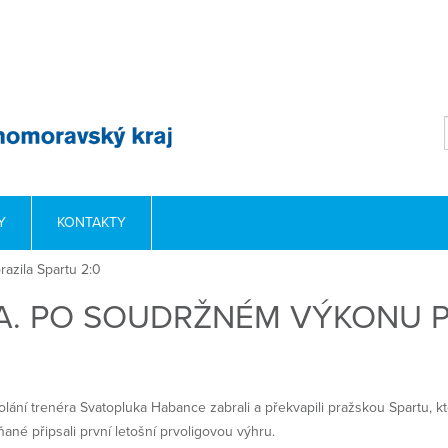
Y
KONTAKTY
azila Spartu 2:0
. PO SOUDRŽNÉM VÝKONU PO
ání trenéra Svatopluka Habance zabrali a překvapili pražskou Spartu, kt
ané připsali první letošní prvoligovou výhru.