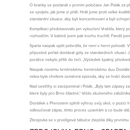
O branky se postarali v prvním poločase Jan Polák za př
se vyvíjelo, jak jsme si přáli. Hráli jsme proti velké kval
standardní situace, aby byli koncentrovaní a byli schopn
Komplikaci představovalo jen vyloučení Vraštila, který
rozhodčím. V kabině jsem pak trochu truchlil. Fandil jsem
Sparta naopak opět potvrdila, že není v herní pohodě. V
přípustné pořád dostávat góly ze standardních situací. 
porážce nebylo příliš do řeči. „Výsledek špatný, předved
Naopak novému brněnskému trenérskému duu Dostálek a P
videa byla chvílemi úsměvná epizoda, aby se hráči dosta
Nad sestřihy si zavzpomínal i Polák. „Byly tam zápasy 
které byly pro Brno šťastné,“ těšilo zkušeného záložníka
Dostálek s Přerostem splnili výhrou svůj úkol, o pozici
odkoučovat zápas, tímto proces uzavírám a co bude dál, 
Zbrojovka se v prvoligové tabulce zlepšila díky prvnímu ví