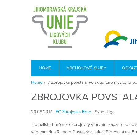
HOME
VRCHOLOVÉ KLUBY
ODKAZ
Home
/
/
Zbrojovka povstala. Po soudržném výkonu por
ZBROJOVKA POVSTALA
26.08.2017 |
FC Zbrojovka Brno
| Synot Liga
Fotbalisté brněnské Zbrojovky v prvním zápase po odvol
vedením dua Richard Dostálek a Lukáš Přerost si tak Brň