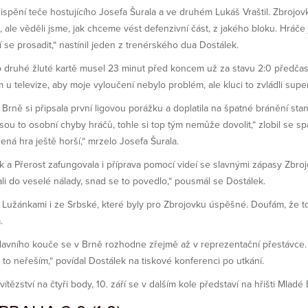
ispění teče hostujícího Josefa Šurala a ve druhém Lukáš Vraštil. Zbrojov
itě, ale věděli jsme, jak chceme vést defenzivní část, z jakého bloku. Hráče
í se prosadit,“ nastínil jeden z trenérského dua Dostálek.
 po druhé žluté kartě musel 23 minut před koncem už za stavu 2:0 předča
 u televize, aby moje vyloučení nebylo problém, ale kluci to zvládli super,
 Brně si připsala první ligovou porážku a doplatila na špatné bránění sta
Jsou to osobní chyby hráčů, tohle si top tým nemůže dovolit,“ zlobil se 
ená hra ještě horší,“ mrzelo Josefa Šurala.
řerost zafungovala i příprava pomocí videí se slavnými zápasy Zbrojov
li do veselé nálady, snad se to povedlo,“ pousmál se Dostálek.
za Lužánkami i ze Srbské, které byly pro Zbrojovku úspěšné. Doufám, že 
.
 hlavního kouče se v Brně rozhodne zřejmě až v reprezentační přestávce.
to neřeším,“ povídal Dostálek na tiskové konferenci po utkání.
tězství na čtyři body, 10. září se v dalším kole představí na hřišti Mladé 