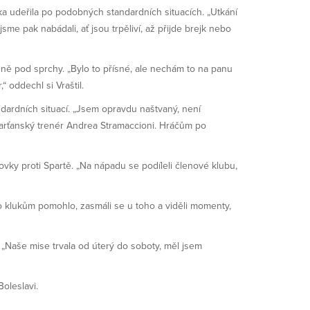
ka udeřila po podobných standardních situacích. „Utkání
 jsme pak nabádali, ať jsou trpěliví, až přijde brejk nebo
sně pod sprchy. „Bylo to přísné, ale nechám to na panu
“ oddechl si Vraštil.
ndardních situací. „Jsem opravdu naštvaný, není
sparťanský trenér Andrea Stramaccioni. Hráčům po
ky proti Spartě. „Na nápadu se podíleli členové klubu,
to klukům pomohlo, zasmáli se u toho a viděli momenty,
 „Naše mise trvala od úterý do soboty, měl jsem
Boleslavi.