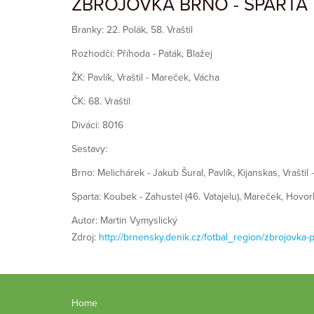
ZBROJOVKA BRNO - SPARTA P
Branky: 22. Polák, 58. Vraštil
Rozhodčí: Příhoda - Paták, Blažej
ŽK: Pavlík, Vraštil - Mareček, Vácha
ČK: 68. Vraštil
Diváci: 8016
Sestavy:
Brno: Melichárek - Jakub Šural, Pavlík, Kijanskas, Vraštil 
Sparta: Koubek - Zahustel (46. Vatajelu), Mareček, Hovork
Autor: Martin Vymyslický
Zdroj:
http://brnensky.denik.cz/fotbal_region/zbrojovka
Home