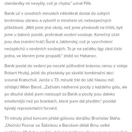
standardky mi nevyšly, což je chyba,“ uznal Pilík.
Baník už v úvodních minutách několikrát dostal do úzkých
brněnskou obranu a vytvořil si mnohem víc nebezpečných
příležitostí. „Měli jsme jiné úkoly, než jsme předvedli na hřišti, byli
jsme u balonů pozdě, prohrávali osobní souboje. Konečný účet
jsou dva zranění hráči Šural a Jablonský, což je vyvrcholení
neúspěchů v osobních soubojích. To je na začátku ligy úkol číslo
jedna, ve kterém jsme propadli,“ zlobil se Habanec.
Baník poslal do vedení po necelé půlhodině krásnou ranou z voleje
Robert Hrubý, ještě do přestávky po skvělé kombinační akci
srovnal Kratochvíl. Jenže v 73. minutě trkl do sítě hlavou míč
střídající Milan Baroš. „Zažívám nádherné pocity z každého gólu, ale
po dlouhé době jsem nastoupil za Baník a pocity jsou daleko
emotivnější než po brankách, které jsem dal předtím,“ povídal
bývalý reprezentační forvard.
Tři minuty před koncem přidal gólovou dorážku Bronislav Stáňa.
„Útočníci Poznar se Šašinkou a Barošem dělali Brnu velké