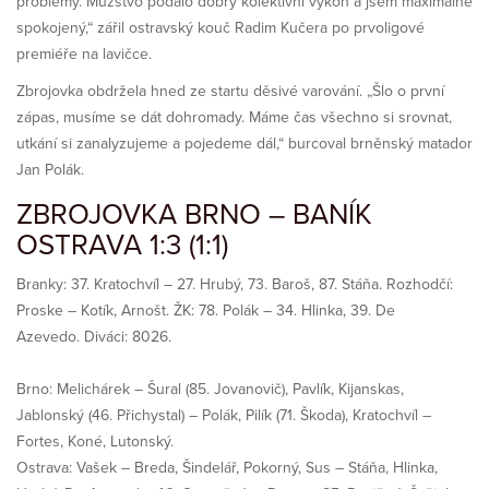
problémy. Mužstvo podalo dobrý kolektivní výkon a jsem maximálně
spokojený,“ zářil ostravský kouč Radim Kučera po prvoligové
premiéře na lavičce.
Zbrojovka obdržela hned ze startu děsivé varování. „Šlo o první
zápas, musíme se dát dohromady. Máme čas všechno si srovnat,
utkání si zanalyzujeme a pojedeme dál,“ burcoval brněnský matador
Jan Polák.
ZBROJOVKA BRNO – BANÍK
OSTRAVA 1:3 (1:1)
Branky: 37. Kratochvíl – 27. Hrubý, 73. Baroš, 87. Stáňa. Rozhodčí:
Proske – Kotík, Arnošt. ŽK: 78. Polák – 34. Hlinka, 39. De
Azevedo. Diváci: 8026.
Brno: Melichárek – Šural (85. Jovanovič), Pavlík, Kijanskas,
Jablonský (46. Přichystal) – Polák, Pilík (71. Škoda), Kratochvíl –
Fortes, Koné, Lutonský.
Ostrava: Vašek – Breda, Šindelář, Pokorný, Sus – Stáňa, Hlinka,