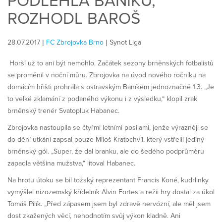
PODLEHLA BANÍKU,
ROZHODL BAROŠ
28.07.2017 |
FC Zbrojovka Brno
| Synot Liga
Horší už to ani být nemohlo. Začátek sezony brněnských fotbalistů
se proměnil v noční můru. Zbrojovka na úvod nového ročníku na
domácím hřišti prohrála s ostravským Baníkem jednoznačně 1:3. „Je
to velké zklamání z podaného výkonu i z výsledku,“ klopil zrak
brněnský trenér Svatopluk Habanec.
Zbrojovka nastoupila se čtyřmi letními posilami, jenže výrazněji se
do dění utkání zapsal pouze Miloš Kratochvíl, který vstřelil jediný
brněnský gól. „Super, že dal branku, ale do šedého podprůměru
zapadla většina mužstva,“ litoval Habanec.
Na hrotu útoku se bil tožský reprezentant Francis Koné, kudrlinky
vymýšlel nizozemský křídelník Alvin Fortes a režii hry dostal za úkol
Tomáš Pilík. „Před zápasem jsem byl zdravě nervózní, ale měl jsem
dost zkažených věcí, nehodnotím svůj výkon kladně. Ani