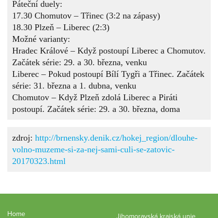
Páteční duely:
17.30 Chomutov – Třinec (3:2 na zápasy)
18.30 Plzeň – Liberec (2:3)
Možné varianty:
Hradec Králové – Když postoupí Liberec a Chomutov.
Začátek série: 29. a 30. března, venku
Liberec – Pokud postoupí Bílí Tygři a Třinec. Začátek
série: 31. března a 1. dubna, venku
Chomutov – Když Plzeň zdolá Liberec a Piráti
postoupí. Začátek série: 29. a 30. března, doma
zdroj:
http://brnensky.denik.cz/hokej_region/dlouhe-
volno-muzeme-si-za-nej-sami-culi-se-zatovic-
20170323.html​
Home
Jihomoravská krajská unie