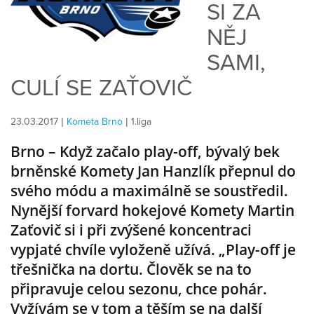
SI ZA
NĚJ
SAMI,
CULÍ SE ZAŤOVIČ
23.03.2017 |
Kometa Brno
| 1.liga
Brno – Když začalo play-off, bývalý bek
brněnské Komety Jan Hanzlík přepnul do
svého módu a maximálně se soustředil.
Nynější forvard hokejové Komety Martin
Zaťovič si i při zvýšené koncentraci
vypjaté chvíle vyloženě užívá. „Play-off je
třešnička na dortu. Člověk se na to
připravuje celou sezonu, chce pohár.
Vyžívám se v tom a těším se na další