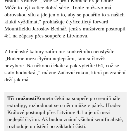
Hradci Králové. „Mně se proti Kometě hraje dobře.
Může to být velice dobrá série. Tohle mužstvo má
obrovskou sílu a jde jen o to, aby se podařilo to z našich
kluků vyždímat,“ prohlašuje čtyřicetiletý forvard
Mountfieldu Jaroslav Bednář, jenž s mužstvem postoupil
4:1 na zápasy přes soupeře z Litvínova.
Z brněnské kabiny zatím nic konkrétního neuslyšíte.
„Budeme mezi čtyřmi nejlepšími, tam si člověk
nevybere. Na někoho čekáte a pak vyletíte 0:4, což se
stalo hodněkrát,“ mávne Zaťovič rukou, která po zranění
drží jak má.
Tři možnosti
Kometa čeká na soupeře pro semifinále
extraligy, rozhodnout se o něm může v pátek. Hradec
Králové postoupil přes Litvínov 4:1 a je už mezi
nejlepší čtyřmi. Až budou známí všichni semifinalisté,
rozhoduje umístění po základní části.