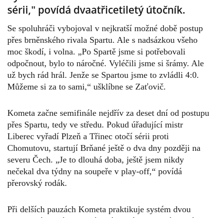
sérii," povídá dvaatřicetiletý útočník.
Se spoluhráči vybojoval v nejkratší možné době postup
přes brněnského rivala Spartu. Ale s nadsázkou všeho
moc škodí, i volna. „Po Spartě jsme si potřebovali
odpočnout, bylo to náročné. Vyléčili jsme si šrámy. Ale
už bych rád hrál. Jenže se Spartou jsme to zvládli 4:0.
Můžeme si za to sami,“ ušklíbne se Zaťovič.
Kometa začne semifinále nejdřív za deset dní od postupu
přes Spartu, tedy ve středu. Pokud úřadující mistr
Liberec vyřadí Plzeň a Třinec otočí sérii proti
Chomutovu, startují Brňané ještě o dva dny později na
severu Čech. „Je to dlouhá doba, ještě jsem nikdy
nečekal dva týdny na soupeře v play-off,“ povídá
přerovský rodák.
Při delších pauzách Kometa praktikuje systém dvou