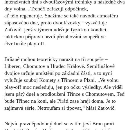
intenzivních dní s dvoufázovými tréninky a následné dva
dny volna. „Trenéři zařazují odpočinek,
ať tělo regeneruje. Snažíme se také navodit atmosféru
zápasového dne, proto dvoufázovky,“ vysvětluje
Zaťovič, jenž s týmem udržuje fyzickou kondici,
taktickou přípravu brzdí přetahování soupeřů ve
čtvrtfinále play-off.
Brňané mohou teoreticky narazit na tři soupeře –
Liberec, Chomutov a Hradec Králové. Semifinálové
dvojice určuje umístění po základní části, a to nyní
vylučuje souboj Komety s Třincem a Plzní. „Ve volnu
play-off moc nesleduju, jen po očku výsledky. Ale viděl
jsem pátý duel a prodloužení Třince s Chomutovem. Teď
bude Třinec na koni, ale Piráti zase hrají doma. Je to
zajímavá série. Netroufám si tipovat,“ hlásí Zaťovič.
Nejvíc pravděpodobný duel se zatím jeví Brnu proti