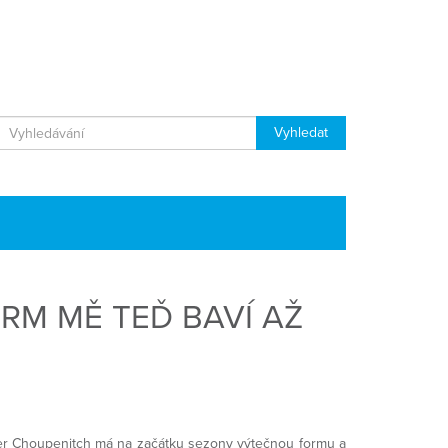
RM MĚ TEĎ BAVÍ AŽ
der Choupenitch má na začátku sezony výtečnou formu a