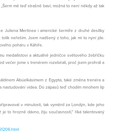
. „Šerm mě teď strašně baví, možná to není někdy až tak
ouze Juliena Mertinea i americké šermíře z druhé desítky
 tolik neřeším. Jsem nadšený z toho, jak mi to nyní jde.
tového poháru v Káhiře.
kému medailistovi a aktuálně jedničce světového žebříčku
ned večer jsme s trenérem rozebírali, proč jsem prohrál a
áldinem Abúelkásimem z Egypta, také změna trenéra a
e na nastudování videa. Do zápasů teď chodím mnohem líp
pravoval v minulosti, tak vyměnil za Londýn, kde jeho
e to hrozně dávno, žiju současností," říká talentovaný
61206.html