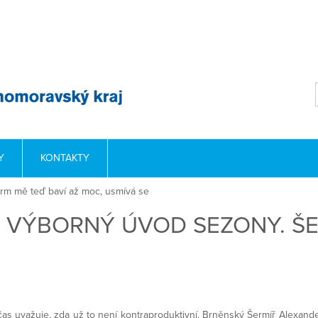
Y
KONTAKTY
rm mě teď baví až moc, usmívá se
 VÝBORNÝ ÚVOD SEZONY. ŠE
čas uvažuje, zda už to není kontraproduktivní. Brněnský Šermíř Alexan