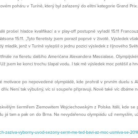
ovém poháru v Turíně, který byl zařazený do elitní kategorie Grand Prix
álii prošel hladce kvalifikací a v play-off postupně vyřadil 15:11 Franc
ona 15:11. „Tyto fleretisty jsem porazil poprvé v životě. Výsledek však
lý mladík, jenž v Turíně vylepšil o jednu pozici výsledek z říjnového Svě
tvrtfinále na fleretu dalšího Američana Alexandera Massialase. Olympijs
ěr. Už jsem ke konci trochu šlapal vodu. I tak mě výsledek moc potěšil a h
motivace po nepovedené olympiádě, kde prohrál v prvním duelu s Al
ež dřív. Není tak výbušný, víc si soupeře připravuji. Nově také víc dbám
vělým šermířem Ziemowitem Wojciechowským z Polska. Itálii, kde se při
du já tam a pak on do Brna. Na nevydařenou olympiádu už nemyslím, už j
itch-zaziva-vyborny-uvod-sezony-serm-me-ted-bavi-az-moc-usmiva-se-201