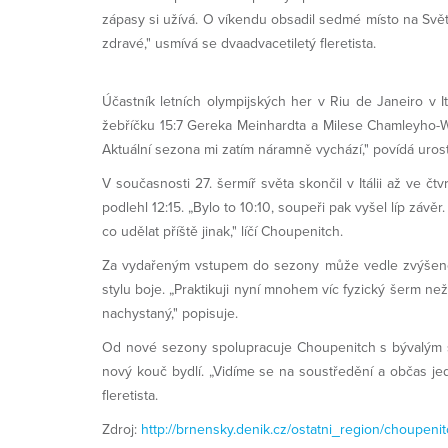
zápasy si užívá. O víkendu obsadil sedmé místo na Svět
zdravé," usmívá se dvaadvacetiletý fleretista.
Účastník letních olympijských her v Riu de Janeiro v It
žebříčku 15:7 Gereka Meinhardta a Milese Chamleyho-Wats
Aktuální sezona mi zatím náramně vychází," povídá urost
V současnosti 27. šermíř světa skončil v Itálii až ve č
podlehl 12:15. „Bylo to 10:10, soupeři pak vyšel líp záv
co udělat příště jinak," líčí Choupenitch.
Za vydařeným vstupem do sezony může vedle zvýšené 
stylu boje. „Praktikuji nyní mnohem víc fyzický šerm n
nachystaný," popisuje.
Od nové sezony spolupracuje Choupenitch s bývalým sk
nový kouč bydlí. „Vidíme se na soustředění a občas je
fleretista.
Zdroj:
http://brnensky.denik.cz/ostatni_region/choupen